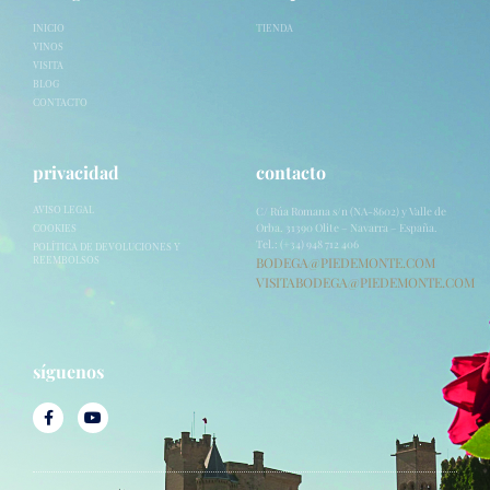
INICIO
TIENDA
VINOS
VISITA
BLOG
CONTACTO
privacidad
contacto
C/ Rúa Romana s/n (NA-8602) y Valle de
AVISO LEGAL
Orba. 31390 Olite – Navarra – España.
COOKIES
Tel.: (+34) 948 712 406
POLÍTICA DE DEVOLUCIONES Y
BODEGA@PIEDEMONTE.COM
REEMBOLSOS
VISITABODEGA@PIEDEMONTE.COM
síguenos