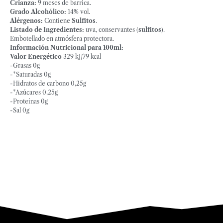
Crianza:
9 meses de barrica.
Grado Alcohólico:
14% vol.
Alérgenos:
Contiene
Sulfitos
.
Listado de Ingredientes:
uva, conservantes (
sulfitos
).
Embotellado en atmósfera protectora.
Información Nutricional para 100ml:
Valor Energético
329 kJ/79 kcal
-Grasas 0g
-*Saturadas 0g
-Hidratos de carbono 0,25g
-*Azúcares 0,25g
-Proteínas 0g
-Sal 0g