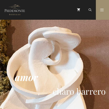
amor
charo barrero