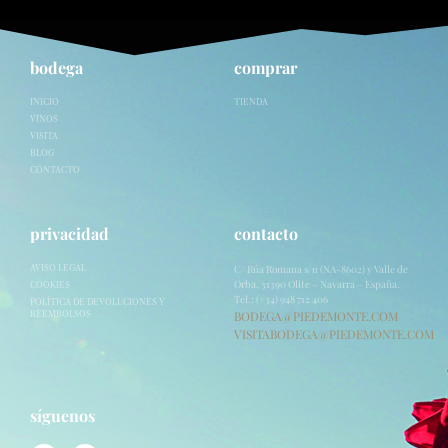
bodega
comprar
INICIO
TIENDA
VINOS
VISITA
BLOG
CONTACTO
privacidad
contacto
C/ Rúa Romana s/n (NA-8602) y Valle de
AVISO LEGAL
Orba. 31390 Olite – Navarra – España.
COOKIES
Tel.: (+34) 948 712 406
POLÍTICA DE DEVOLUCIONES Y
BODEGA@PIEDEMONTE.COM
REEMBOLSOS
VISITABODEGA@PIEDEMONTE.COM
síguenos